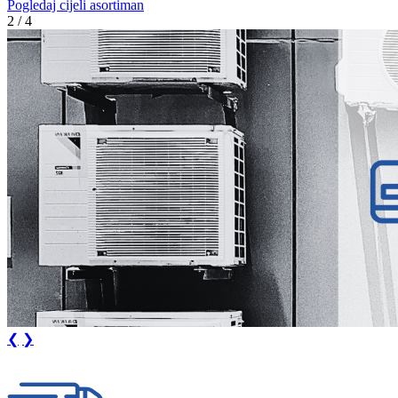
Pogledaj cijeli asortiman
3 / 4
❮
❯