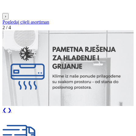
›
Pogledaj cijeli asortiman
3 / 4
❮
❯