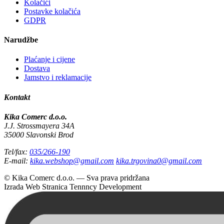
Kolačići
Postavke kolačića
GDPR
Narudžbe
Plaćanje i cijene
Dostava
Jamstvo i reklamacije
Kontakt
Kika Comerc d.o.o.
J.J. Strossmayera 34A
35000 Slavonski Brod
Tel/fax:
035/266-190
E-mail:
kika.webshop@gmail.com
kika.trgovina0@gmail.com
© Kika Comerc d.o.o. — Sva prava pridržana
Izrada Web Stranica
Tennncy Development