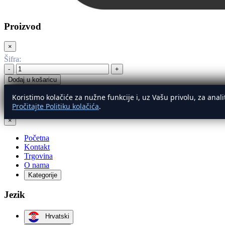
Proizvod
×
Šifra
:
-
+
Dodaj u košaricu
Koristimo kolačiće za nužne funkcije i, uz Vašu privolu, za ana
Izbornik
Pročitajte Politiku kolačića
.
×
Početna
Kontakt
Trgovina
O nama
Kategorije
Jezik
Hrvatski