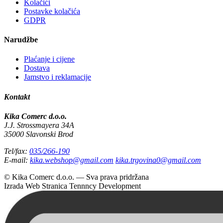
Kolačići
Postavke kolačića
GDPR
Narudžbe
Plaćanje i cijene
Dostava
Jamstvo i reklamacije
Kontakt
Kika Comerc d.o.o.
J.J. Strossmayera 34A
35000 Slavonski Brod
Tel/fax:
035/266-190
E-mail:
kika.webshop@gmail.com
kika.trgovina0@gmail.com
© Kika Comerc d.o.o. — Sva prava pridržana
Izrada Web Stranica
Tennncy Development