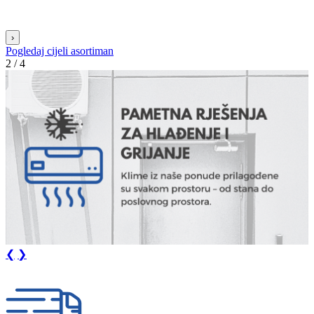
›
Pogledaj cijeli asortiman
3 / 4
❮
❯