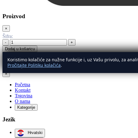
Proizvod
×
Šifra
:
-
+
Dodaj u košaricu
Koristimo kolačiće za nužne funkcije i, uz Vašu privolu, za ana
Izbornik
Pročitajte Politiku kolačića
.
×
Početna
Kontakt
Trgovina
O nama
Kategorije
Jezik
Hrvatski