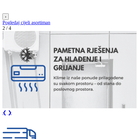
›
Pogledaj cijeli asortiman
3 / 4
❮
❯