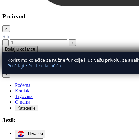
Proizvod
×
Šifra
:
-
+
Dodaj u košaricu
Koristimo kolačiće za nužne funkcije i, uz Vašu privolu, za ana
Izbornik
Pročitajte Politiku kolačića
.
×
Početna
Kontakt
Trgovina
O nama
Kategorije
Jezik
Hrvatski