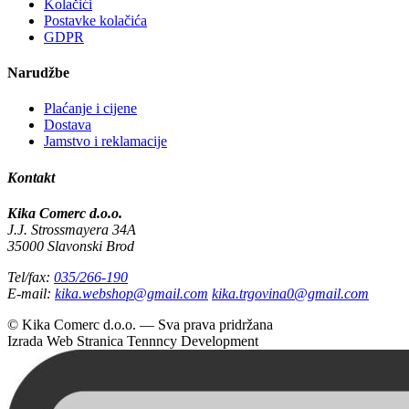
Kolačići
Postavke kolačića
GDPR
Narudžbe
Plaćanje i cijene
Dostava
Jamstvo i reklamacije
Kontakt
Kika Comerc d.o.o.
J.J. Strossmayera 34A
35000 Slavonski Brod
Tel/fax:
035/266-190
E-mail:
kika.webshop@gmail.com
kika.trgovina0@gmail.com
© Kika Comerc d.o.o. — Sva prava pridržana
Izrada Web Stranica
Tennncy Development