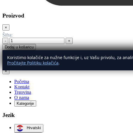
Proizvod
×
Šifra
:
-
+
Dodaj u košaricu
Koristimo kolačiće za nužne funkcije i, uz Vašu privolu, za ana
Izbornik
Pročitajte Politiku kolačića
.
×
Početna
Kontakt
Trgovina
O nama
Kategorije
Jezik
Hrvatski