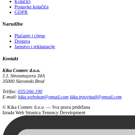
Kolačići
Postavke kolačića
GDPR
Narudžbe
Plaćanje i cijene
Dostava
Jamstvo i reklamacije
Kontakt
Kika Comerc d.o.o.
J.J. Strossmayera 34A
35000 Slavonski Brod
Tel/fax:
035/266-190
E-mail:
kika.webshop@gmail.com
kika.trgovina0@gmail.com
© Kika Comerc d.o.o. — Sva prava pridržana
Izrada Web Stranica
Tennncy Development