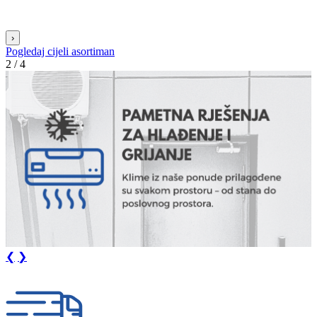
›
Pogledaj cijeli asortiman
3 / 4
❮
❯