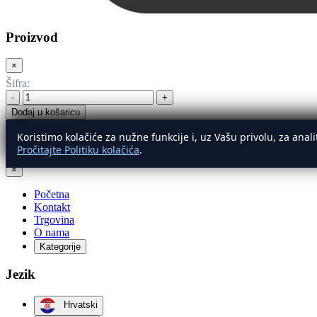
Proizvod
×
Šifra
:
-
+
Dodaj u košaricu
Koristimo kolačiće za nužne funkcije i, uz Vašu privolu, za ana
Izbornik
Pročitajte Politiku kolačića
.
×
Početna
Kontakt
Trgovina
O nama
Kategorije
Jezik
Hrvatski