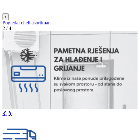
›
Pogledaj cijeli asortiman
3 / 4
❮
❯