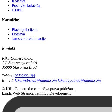
Kolačići
Postavke kolačića
GDPR
Narudžbe
Plaćanje i cijene
Dostava
Jamstvo i reklamacije
Kontakt
Kika Comerc d.o.o.
J.J. Strossmayera 34A
35000 Slavonski Brod
Tel/fax:
035/266-190
E-mail:
kika.webshop@gmail.com
kika.trgovina0@gmail.com
© Kika Comerc d.o.o. — Sva prava pridržana
Izrada Web Stranica
Tennncy Development