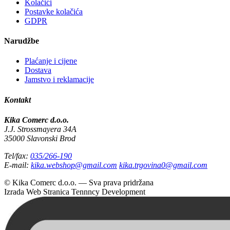
Kolačići
Postavke kolačića
GDPR
Narudžbe
Plaćanje i cijene
Dostava
Jamstvo i reklamacije
Kontakt
Kika Comerc d.o.o.
J.J. Strossmayera 34A
35000 Slavonski Brod
Tel/fax:
035/266-190
E-mail:
kika.webshop@gmail.com
kika.trgovina0@gmail.com
© Kika Comerc d.o.o. — Sva prava pridržana
Izrada Web Stranica
Tennncy Development