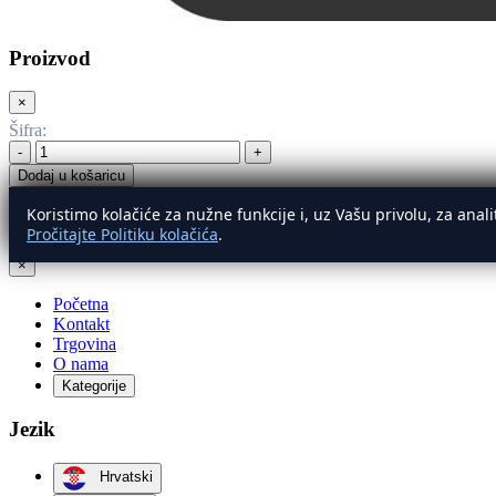
Proizvod
×
Šifra
:
-
+
Dodaj u košaricu
Koristimo kolačiće za nužne funkcije i, uz Vašu privolu, za ana
Izbornik
Pročitajte Politiku kolačića
.
×
Početna
Kontakt
Trgovina
O nama
Kategorije
Jezik
Hrvatski