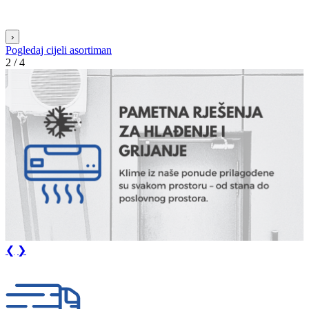
›
Pogledaj cijeli asortiman
3 / 4
❮
❯