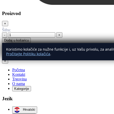
Proizvod
×
Šifra
:
-
+
Dodaj u košaricu
Koristimo kolačiće za nužne funkcije i, uz Vašu privolu, za ana
Izbornik
Pročitajte Politiku kolačića
.
×
Početna
Kontakt
Trgovina
O nama
Kategorije
Jezik
Hrvatski