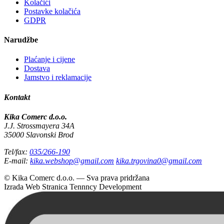
Kolačići
Postavke kolačića
GDPR
Narudžbe
Plaćanje i cijene
Dostava
Jamstvo i reklamacije
Kontakt
Kika Comerc d.o.o.
J.J. Strossmayera 34A
35000 Slavonski Brod
Tel/fax:
035/266-190
E-mail:
kika.webshop@gmail.com
kika.trgovina0@gmail.com
© Kika Comerc d.o.o. — Sva prava pridržana
Izrada Web Stranica
Tennncy Development