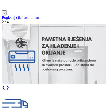
›
Pogledaj cijeli asortiman
3 / 4
❮
❯