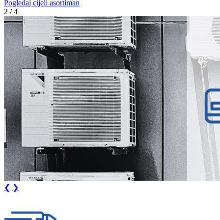
Pogledaj cijeli asortiman
3 / 4
❮
❯