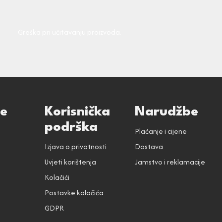
Greška pri učitavanju proizvoda.
ce
Korisnička
Narudžbe
podrška
Plaćanje i cijene
Izjava o privatnosti
Dostava
Uvjeti korištenja
Jamstvo i reklamacije
Kolačići
Postavke kolačića
GDPR