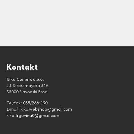
Kontakt
Kika Comerc d.o.o.
J.J. Strossmayera 34A
35000 Slavonski Brod
Tel/fax:
035/266-190
E-mail:
kika.webshop@gmail.com
kika.trgovina0@gmail.com