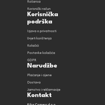
Košarica
Korisnički račun
Korisnička
podrška
Izjava o privatnosti
Uvjeti korištenja
Kolačići
Postavke kolačića
GDPR
Narudžbe
Plaćanje i cijene
Dostava
Jamstvo i reklamacije
Kontakt
Kika Comerc d.o.o.