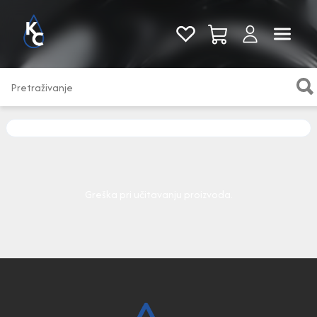
Pogledaj sve
Greška pri učitavanju proizvoda.