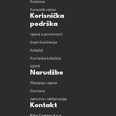
Košarica
Korisnički račun
Korisnička
podrška
Izjava o privatnosti
Uvjeti korištenja
Kolačići
Postavke kolačića
GDPR
Narudžbe
Plaćanje i cijene
Dostava
Jamstvo i reklamacije
Kontakt
Kika Comerc d.o.o.