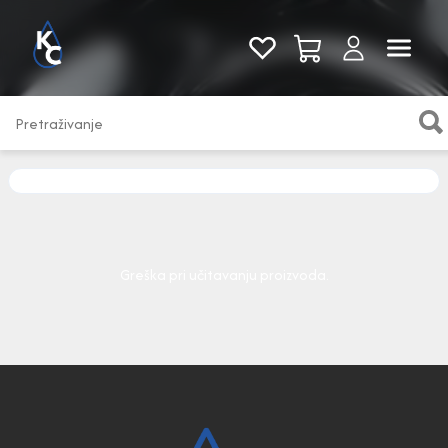
Pogledaj sve
Greška pri učitavanju proizvoda.