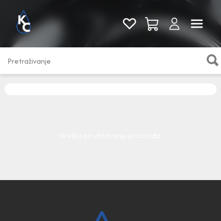
Pogledaj sve
Greška pri učitavanju proizvoda.