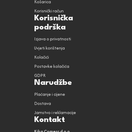
Košarica
Korisnički račun
Korisnička
podrška
Izjava o privatnosti
Uvjeti korištenja
Kolačići
Postavke kolačića
GDPR
Narudžbe
Plaćanje i cijene
Dostava
Jamstvo i reklamacije
Kontakt
Kika Comerc d.o.o.