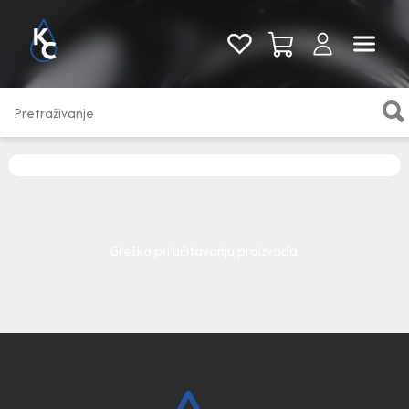
Pogledaj sve
Greška pri učitavanju proizvoda.