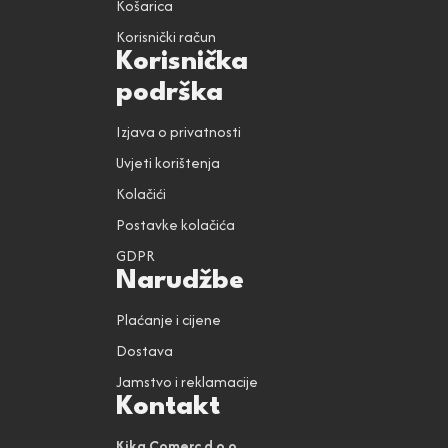
Košarica
Korisnički račun
Korisnička
podrška
Izjava o privatnosti
Uvjeti korištenja
Kolačići
Postavke kolačića
GDPR
Narudžbe
Plaćanje i cijene
Dostava
Jamstvo i reklamacije
Kontakt
Kika Comerc d.o.o.