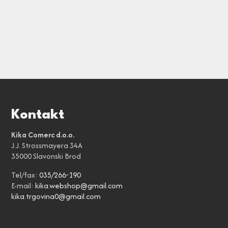
Kontakt
Kika Comerc d.o.o.
J.J. Strossmayera 34A
35000 Slavonski Brod
Tel/fax:
035/266-190
E-mail:
kika.webshop@gmail.com
kika.trgovina0@gmail.com