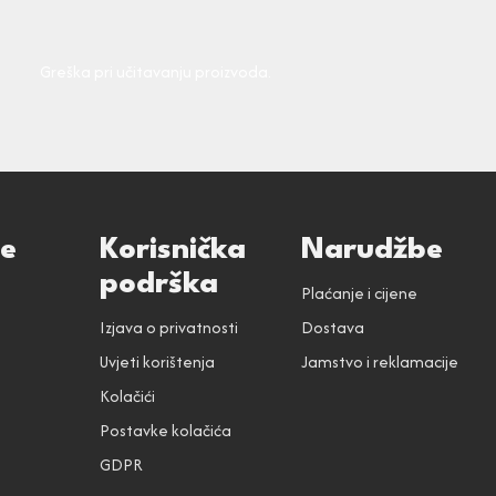
Greška pri učitavanju proizvoda.
ce
Korisnička
Narudžbe
podrška
Plaćanje i cijene
Izjava o privatnosti
Dostava
Uvjeti korištenja
Jamstvo i reklamacije
Kolačići
Postavke kolačića
GDPR