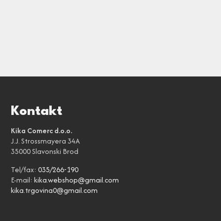
Kontakt
Kika Comerc d.o.o.
J.J. Strossmayera 34A
35000 Slavonski Brod
Tel/fax:
035/266-190
E-mail:
kika.webshop@gmail.com
kika.trgovina0@gmail.com