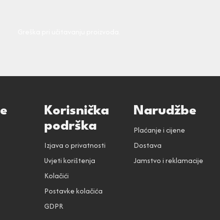
Greška pri učitavanju proizvoda.
ce
Korisnička
Narudžbe
podrška
Plaćanje i cijene
Izjava o privatnosti
Dostava
Uvjeti korištenja
Jamstvo i reklamacije
Kolačići
Postavke kolačića
GDPR