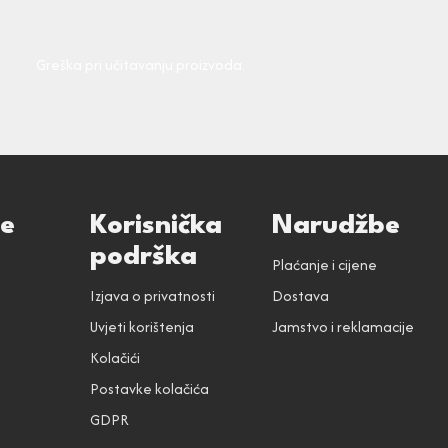
Greška pri učitavanju proizvoda.
ce
Korisnička
Narudžbe
podrška
Plaćanje i cijene
Izjava o privatnosti
Dostava
Uvjeti korištenja
Jamstvo i reklamacije
Kolačići
Postavke kolačića
GDPR