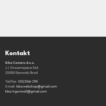
Kontakt
Kika Comerc d.o.o.
J.J. Strossmayera 34A
35000 Slavonski Brod
Tel/fax:
035/266-190
E-mail:
kika.webshop@gmail.com
kika.trgovina0@gmail.com