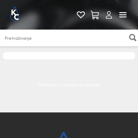
Pogledaj sve
Greška pri učitavanju proizvoda.