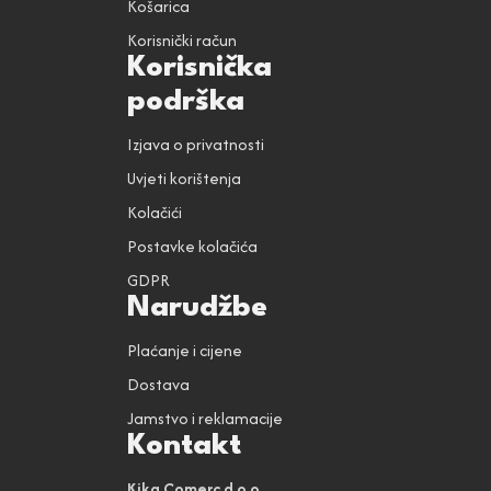
Košarica
Korisnički račun
Korisnička
podrška
Izjava o privatnosti
Uvjeti korištenja
Kolačići
Postavke kolačića
GDPR
Narudžbe
Plaćanje i cijene
Dostava
Jamstvo i reklamacije
Kontakt
Kika Comerc d.o.o.