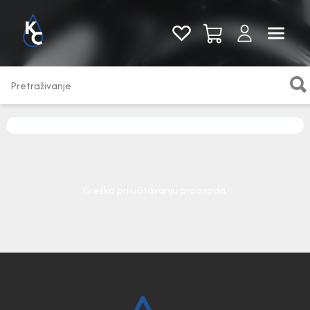
Pogledaj sve
Greška pri učitavanju proizvoda.