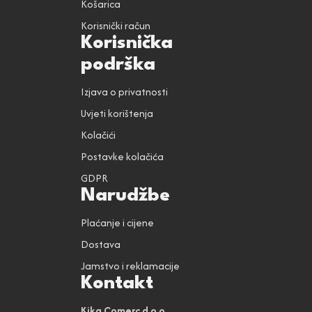
Košarica
Korisnički račun
Korisnička
podrška
Izjava o privatnosti
Uvjeti korištenja
Kolačići
Postavke kolačića
GDPR
Narudžbe
Plaćanje i cijene
Dostava
Jamstvo i reklamacije
Kontakt
Kika Comerc d.o.o.