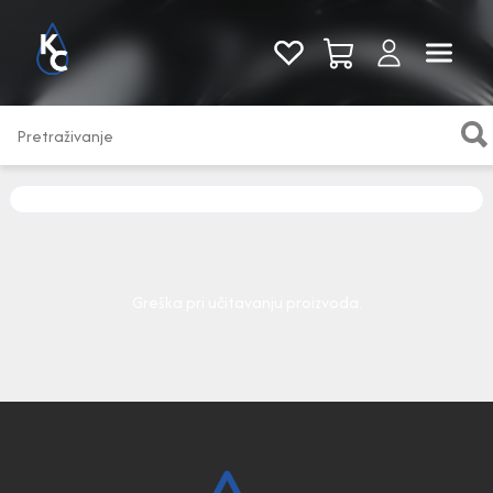
Pogledaj sve
Greška pri učitavanju proizvoda.