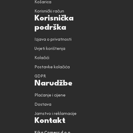
Košarica
Korisnički račun
Korisnička
podrška
Izjava o privatnosti
Uvjeti korištenja
Kolačići
Postavke kolačića
GDPR
Narudžbe
Plaćanje i cijene
Dostava
Jamstvo i reklamacije
Kontakt
Kika Comerc d.o.o.