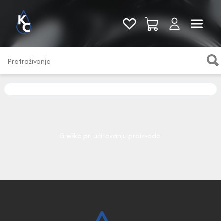
Pogledaj sve
Greška pri učitavanju proizvoda.