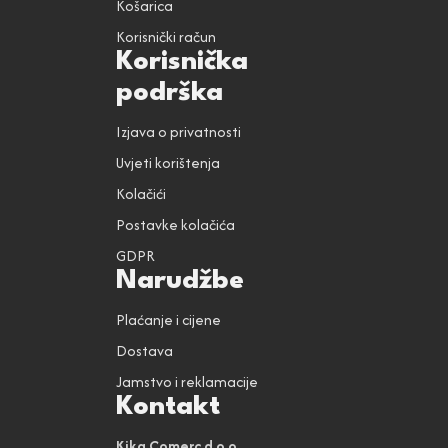
Košarica
Korisnički račun
Korisnička
podrška
Izjava o privatnosti
Uvjeti korištenja
Kolačići
Postavke kolačića
GDPR
Narudžbe
Plaćanje i cijene
Dostava
Jamstvo i reklamacije
Kontakt
Kika Comerc d.o.o.