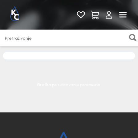
Pogledaj sve
Greška pri učitavanju proizvoda.