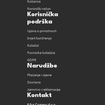
Košarica
Korisnički račun
Korisnička
podrška
Izjava o privatnosti
Uvjeti korištenja
Kolačići
Postavke kolačića
GDPR
Narudžbe
Plaćanje i cijene
Dostava
Jamstvo i reklamacije
Kontakt
Kika Comerc d.o.o.