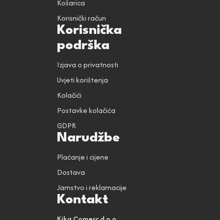
Košarica
Korisnički račun
Korisnička
podrška
Izjava o privatnosti
Uvjeti korištenja
Kolačići
Postavke kolačića
GDPR
Narudžbe
Plaćanje i cijene
Dostava
Jamstvo i reklamacije
Kontakt
Kika Comerc d.o.o.