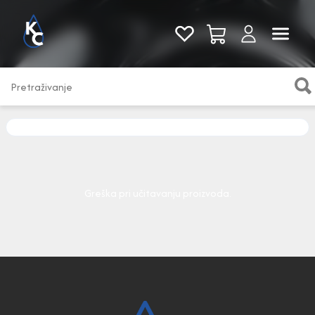
Pogledaj sve
Greška pri učitavanju proizvoda.