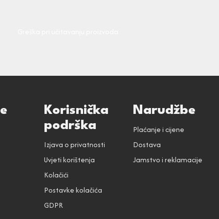
Greška pri učitavanju proizvoda.
ce
Korisnička
Narudžbe
podrška
Plaćanje i cijene
Izjava o privatnosti
Dostava
Uvjeti korištenja
Jamstvo i reklamacije
Kolačići
Postavke kolačića
GDPR