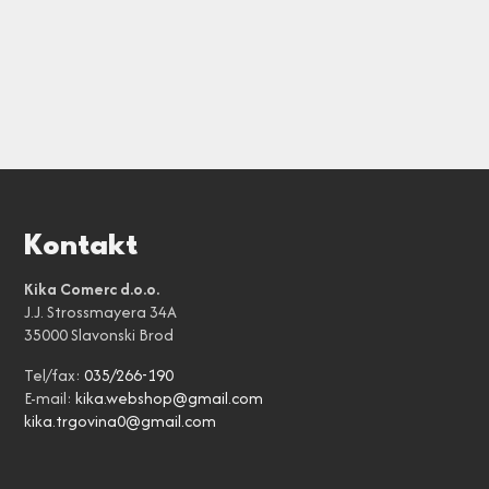
Kontakt
Kika Comerc d.o.o.
J.J. Strossmayera 34A
35000 Slavonski Brod
Tel/fax:
035/266-190
E-mail:
kika.webshop@gmail.com
kika.trgovina0@gmail.com