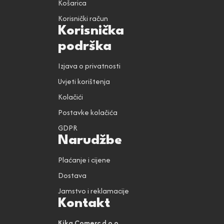
Košarica
Korisnički račun
Korisnička
podrška
Izjava o privatnosti
Uvjeti korištenja
Kolačići
Postavke kolačića
GDPR
Narudžbe
Plaćanje i cijene
Dostava
Jamstvo i reklamacije
Kontakt
Kika Comerc d.o.o.