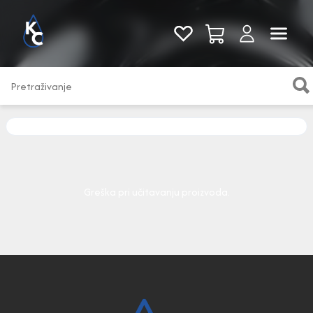
Pogledaj sve
Greška pri učitavanju proizvoda.