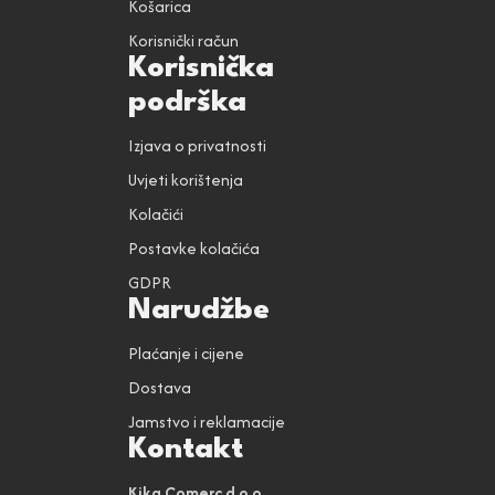
Košarica
Korisnički račun
Korisnička
podrška
Izjava o privatnosti
Uvjeti korištenja
Kolačići
Postavke kolačića
GDPR
Narudžbe
Plaćanje i cijene
Dostava
Jamstvo i reklamacije
Kontakt
Kika Comerc d.o.o.