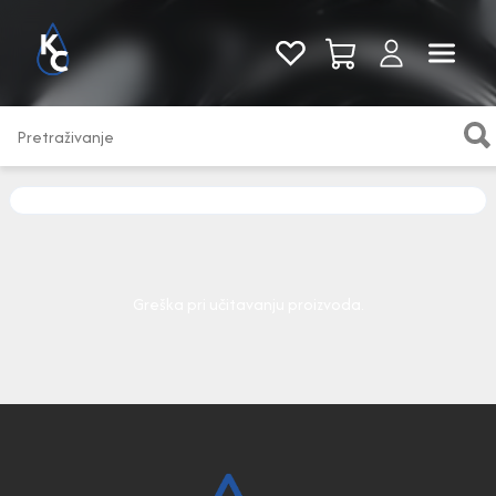
Pogledaj sve
Greška pri učitavanju proizvoda.