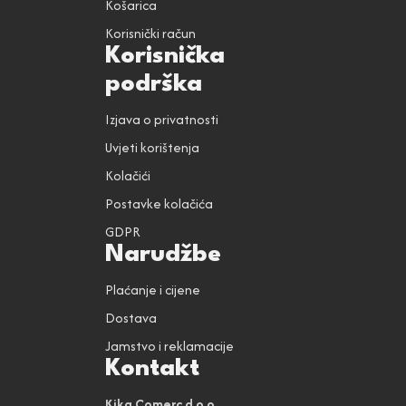
Košarica
Korisnički račun
Korisnička
podrška
Izjava o privatnosti
Uvjeti korištenja
Kolačići
Postavke kolačića
GDPR
Narudžbe
Plaćanje i cijene
Dostava
Jamstvo i reklamacije
Kontakt
Kika Comerc d.o.o.