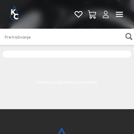
Pogledaj sve
Greška pri učitavanju proizvoda.