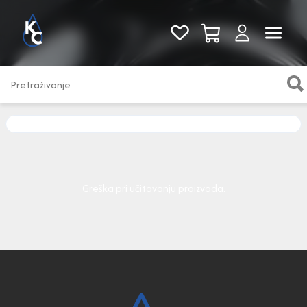
Pogledaj sve
Greška pri učitavanju proizvoda.