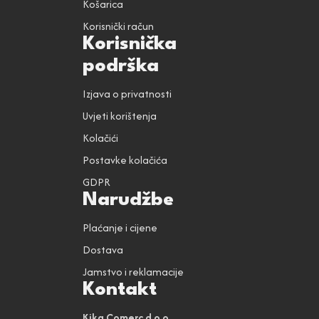
Košarica
Korisnički račun
Korisnička
podrška
Izjava o privatnosti
Uvjeti korištenja
Kolačići
Postavke kolačića
GDPR
Narudžbe
Plaćanje i cijene
Dostava
Jamstvo i reklamacije
Kontakt
Kika Comerc d.o.o.