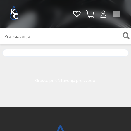
Pogledaj sve
Greška pri učitavanju proizvoda.