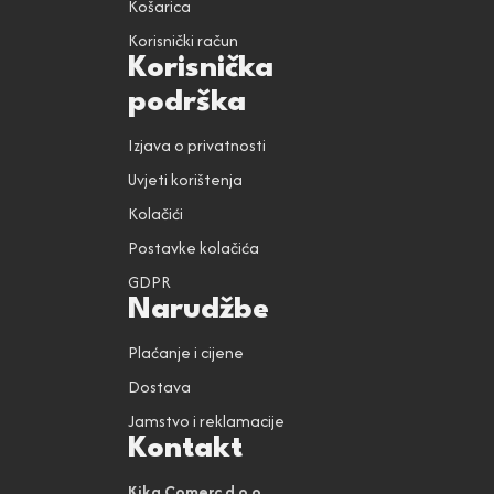
Košarica
Korisnički račun
Korisnička
podrška
Izjava o privatnosti
Uvjeti korištenja
Kolačići
Postavke kolačića
GDPR
Narudžbe
Plaćanje i cijene
Dostava
Jamstvo i reklamacije
Kontakt
Kika Comerc d.o.o.