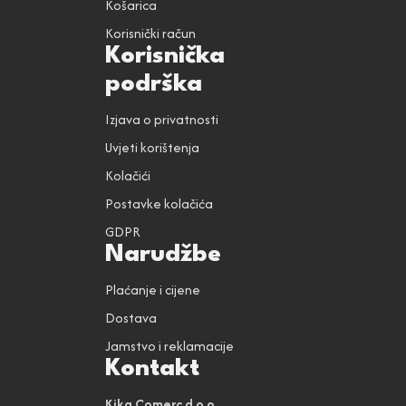
Košarica
Korisnički račun
Korisnička
podrška
Izjava o privatnosti
Uvjeti korištenja
Kolačići
Postavke kolačića
GDPR
Narudžbe
Plaćanje i cijene
Dostava
Jamstvo i reklamacije
Kontakt
Kika Comerc d.o.o.