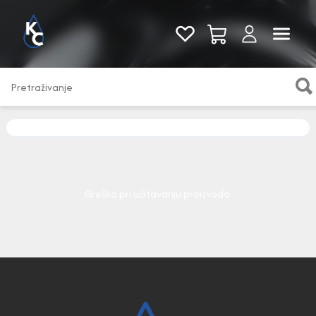
Pogledaj sve
Greška pri učitavanju proizvoda.