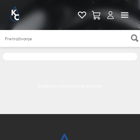
Pogledaj sve
Greška pri učitavanju proizvoda.