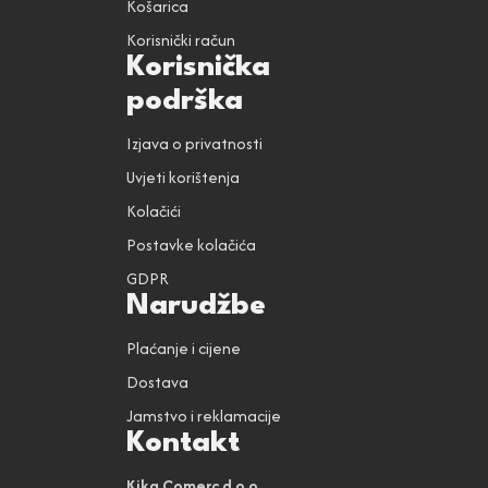
Košarica
Korisnički račun
Korisnička
podrška
Izjava o privatnosti
Uvjeti korištenja
Kolačići
Postavke kolačića
GDPR
Narudžbe
Plaćanje i cijene
Dostava
Jamstvo i reklamacije
Kontakt
Kika Comerc d.o.o.