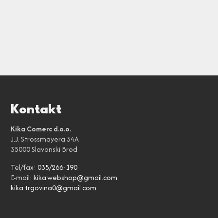
Kontakt
Kika Comerc d.o.o.
J.J. Strossmayera 34A
35000 Slavonski Brod
Tel/fax:
035/266-190
E-mail:
kika.webshop@gmail.com
kika.trgovina0@gmail.com