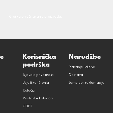
Greška pri učitavanju proizvoda.
ce
Korisnička
Narudžbe
podrška
Plaćanje i cijene
Izjava o privatnosti
Dostava
Uvjeti korištenja
Jamstvo i reklamacije
Kolačići
Postavke kolačića
GDPR