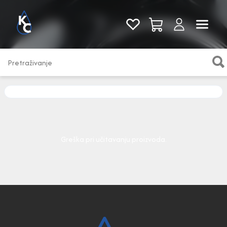
Pogledaj sve
Greška pri učitavanju proizvoda.