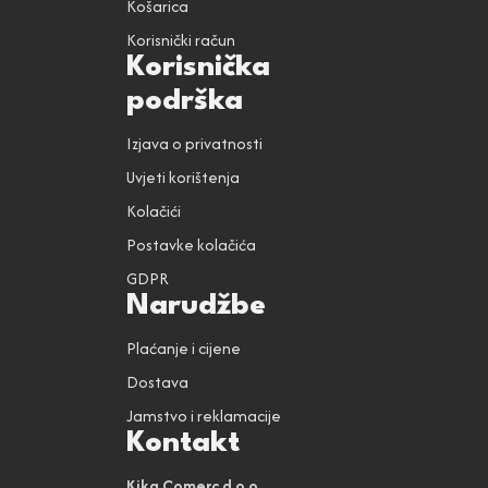
Košarica
Korisnički račun
Korisnička
podrška
Izjava o privatnosti
Uvjeti korištenja
Kolačići
Postavke kolačića
GDPR
Narudžbe
Plaćanje i cijene
Dostava
Jamstvo i reklamacije
Kontakt
Kika Comerc d.o.o.