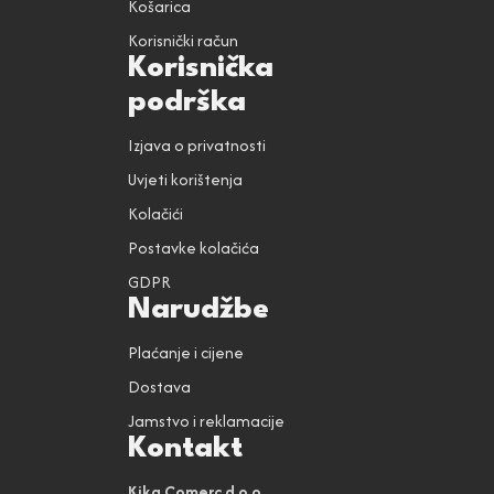
Košarica
Korisnički račun
Korisnička
podrška
Izjava o privatnosti
Uvjeti korištenja
Kolačići
Postavke kolačića
GDPR
Narudžbe
Plaćanje i cijene
Dostava
Jamstvo i reklamacije
Kontakt
Kika Comerc d.o.o.