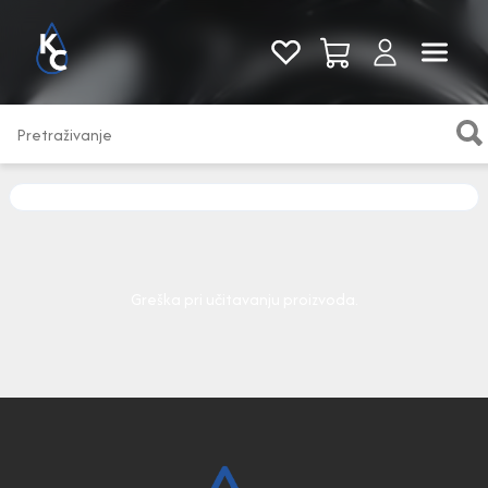
Pogledaj sve
Greška pri učitavanju proizvoda.