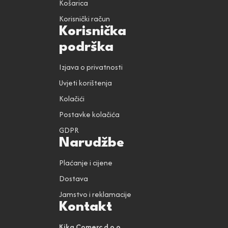
Košarica
Korisnički račun
Korisnička
podrška
Izjava o privatnosti
Uvjeti korištenja
Kolačići
Postavke kolačića
GDPR
Narudžbe
Plaćanje i cijene
Dostava
Jamstvo i reklamacije
Kontakt
Kika Comerc d.o.o.