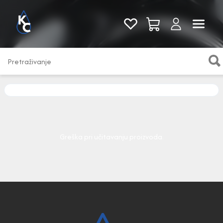
Pogledaj sve
Greška pri učitavanju proizvoda.