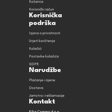
Košarica
Korisnički račun
Korisnička
podrška
Izjava o privatnosti
Uvjeti korištenja
Kolačići
Postavke kolačića
GDPR
Narudžbe
Plaćanje i cijene
Dostava
Jamstvo i reklamacije
Kontakt
Kika Comerc d.o.o.