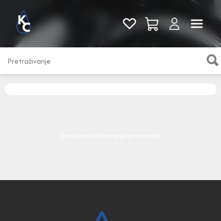
Pogledaj sve
Greška pri učitavanju proizvoda.