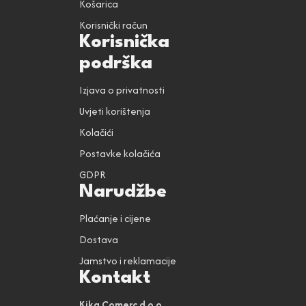
Košarica
Korisnički račun
Korisnička
podrška
Izjava o privatnosti
Uvjeti korištenja
Kolačići
Postavke kolačića
GDPR
Narudžbe
Plaćanje i cijene
Dostava
Jamstvo i reklamacije
Kontakt
Kika Comerc d.o.o.