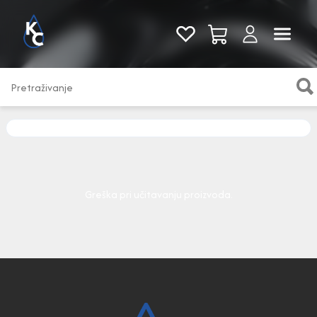
Pogledaj sve
Greška pri učitavanju proizvoda.