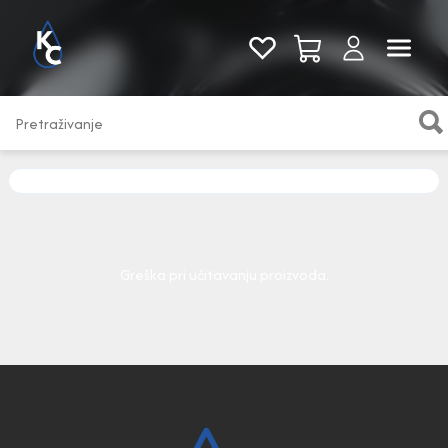
Pogledaj sve
Greška pri učitavanju proizvoda.