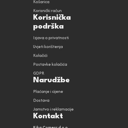
Košarica
Korisnički račun
Korisnička
podrška
Izjava o privatnosti
Uvjeti korištenja
Kolačići
Postavke kolačića
GDPR
Narudžbe
Plaćanje i cijene
Dostava
Jamstvo i reklamacije
Kontakt
Kika Comerc d.o.o.