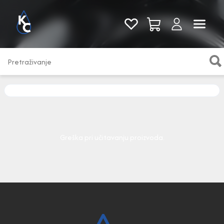
Pogledaj sve
Greška pri učitavanju proizvoda.