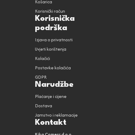
Košarica
Korisnički račun
Korisnička
podrška
Izjava o privatnosti
Uvjeti korištenja
Kolačići
Postavke kolačića
GDPR
Narudžbe
Plaćanje i cijene
Dostava
Jamstvo i reklamacije
Kontakt
Kika Comerc d.o.o.