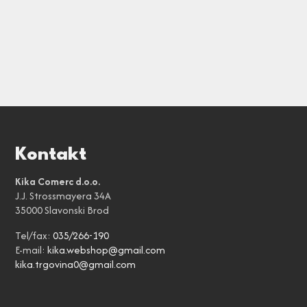
Kontakt
Kika Comerc d.o.o.
J.J. Strossmayera 34A
35000 Slavonski Brod
Tel/fax:
035/266-190
E-mail:
kika.webshop@gmail.com
kika.trgovina0@gmail.com