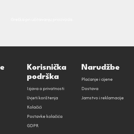
Greška pri učitavanju proizvoda.
ce
Korisnička
Narudžbe
podrška
Plaćanje i cijene
Izjava o privatnosti
Dostava
Uvjeti korištenja
Jamstvo i reklamacije
Kolačići
Postavke kolačića
GDPR