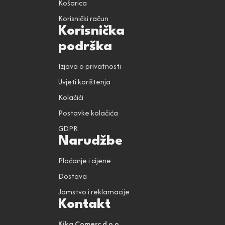
Košarica
Korisnički račun
Korisnička
podrška
Izjava o privatnosti
Uvjeti korištenja
Kolačići
Postavke kolačića
GDPR
Narudžbe
Plaćanje i cijene
Dostava
Jamstvo i reklamacije
Kontakt
Kika Comerc d.o.o.