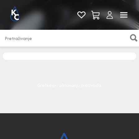
Pogledaj sve
Greška pri učitavanju proizvoda.