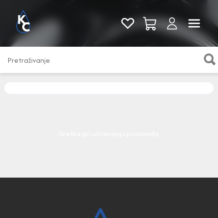
Pogledaj sve
Greška pri učitavanju proizvoda.