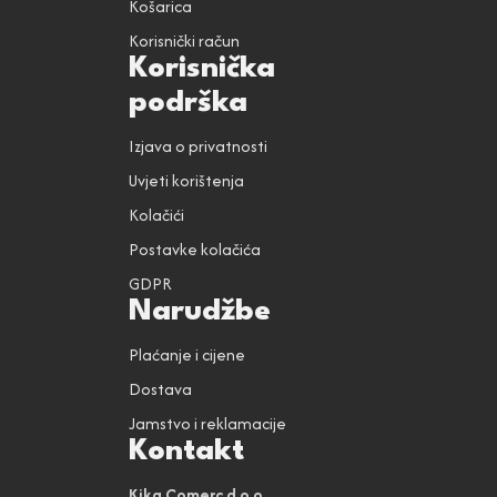
Košarica
Korisnički račun
Korisnička
podrška
Izjava o privatnosti
Uvjeti korištenja
Kolačići
Postavke kolačića
GDPR
Narudžbe
Plaćanje i cijene
Dostava
Jamstvo i reklamacije
Kontakt
Kika Comerc d.o.o.