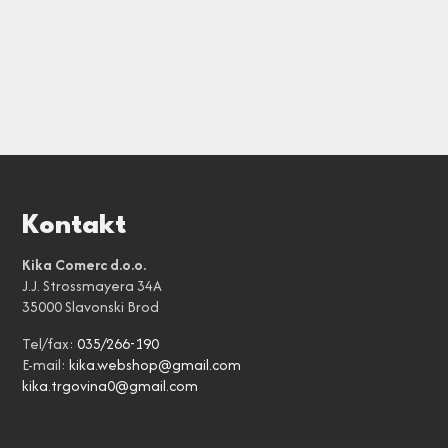
Kontakt
Kika Comerc d.o.o.
J.J. Strossmayera 34A
35000 Slavonski Brod
Tel/fax:
035/266-190
E-mail:
kika.webshop@gmail.com
kika.trgovina0@gmail.com