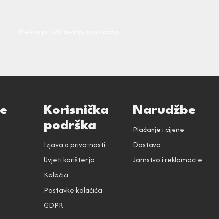
Greška pri učitavanju proizvoda.
ce
Korisnička
Narudžbe
podrška
Plaćanje i cijene
Izjava o privatnosti
Dostava
Uvjeti korištenja
Jamstvo i reklamacije
Kolačići
Postavke kolačića
GDPR