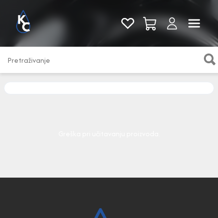
Pogledaj sve
Greška pri učitavanju proizvoda.