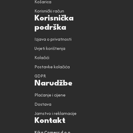
Košarica
Korisnički račun
Korisnička
podrška
Izjava o privatnosti
Uvjeti korištenja
Kolačići
Postavke kolačića
GDPR
Narudžbe
Plaćanje i cijene
Dostava
Jamstvo i reklamacije
Kontakt
Kika Comerc d.o.o.