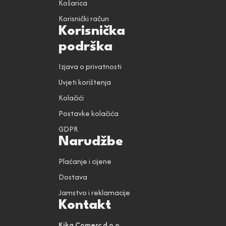
Košarica
Korisnički račun
Korisnička
podrška
Izjava o privatnosti
Uvjeti korištenja
Kolačići
Postavke kolačića
GDPR
Narudžbe
Plaćanje i cijene
Dostava
Jamstvo i reklamacije
Kontakt
Kika Comerc d.o.o.