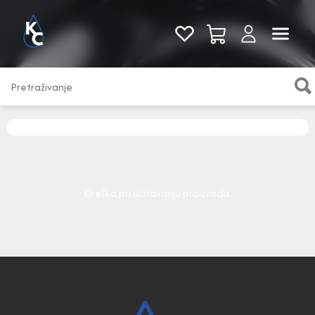
Pogledaj sve
Greška pri učitavanju proizvoda.