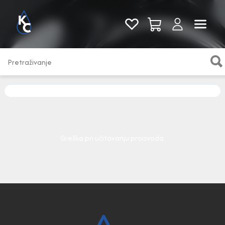
Pogledaj sve
Greška pri učitavanju proizvoda.