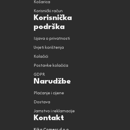
Košarica
Korisnički račun
Korisnička
podrška
Izjava o privatnosti
Uvjeti korištenja
Kolačići
Postavke kolačića
GDPR
Narudžbe
Plaćanje i cijene
Dostava
Jamstvo i reklamacije
Kontakt
Kika Comerc d.o.o.