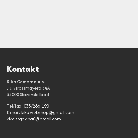
Kontakt
Kika Comerc d.o.o.
J.J. Strossmayera 34A
35000 Slavonski Brod
Tel/fax:
035/266-190
E-mail:
kika.webshop@gmail.com
kika.trgovina0@gmail.com