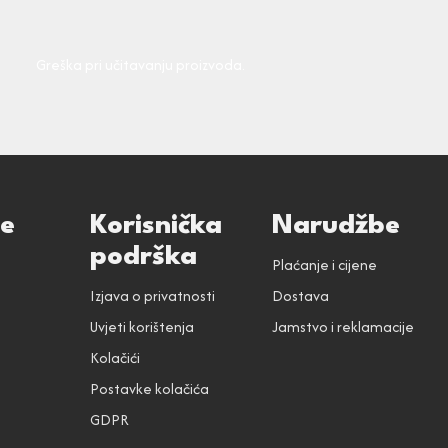
Greška pri učitavanju proizvoda.
ce
Korisnička
Narudžbe
podrška
Plaćanje i cijene
Izjava o privatnosti
Dostava
Uvjeti korištenja
Jamstvo i reklamacije
Kolačići
Postavke kolačića
GDPR