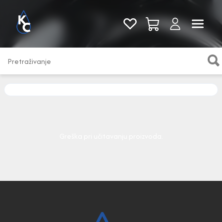
Pogledaj sve
Greška pri učitavanju proizvoda.