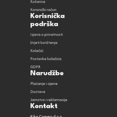
Košarica
Korisnički račun
Korisnička
podrška
Izjava o privatnosti
Uvjeti korištenja
Kolačići
Postavke kolačića
GDPR
Narudžbe
Plaćanje i cijene
Dostava
Jamstvo i reklamacije
Kontakt
Kika Comerc d.o.o.