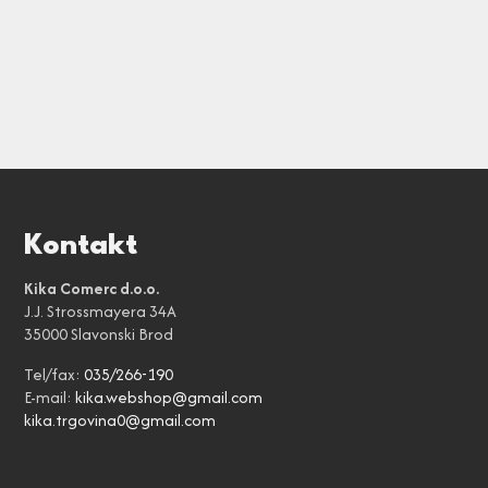
Kontakt
Kika Comerc d.o.o.
J.J. Strossmayera 34A
35000 Slavonski Brod
Tel/fax:
035/266-190
E-mail:
kika.webshop@gmail.com
kika.trgovina0@gmail.com