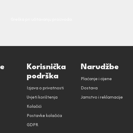
Greška pri učitavanju proizvoda.
ce
Korisnička
Narudžbe
podrška
Plaćanje i cijene
Izjava o privatnosti
Dostava
Uvjeti korištenja
Jamstvo i reklamacije
Kolačići
Postavke kolačića
GDPR