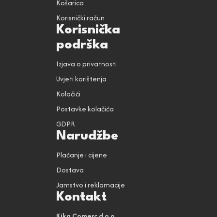
Košarica
Korisnički račun
Korisnička
podrška
Izjava o privatnosti
Uvjeti korištenja
Kolačići
Postavke kolačića
GDPR
Narudžbe
Plaćanje i cijene
Dostava
Jamstvo i reklamacije
Kontakt
Kika Comerc d.o.o.