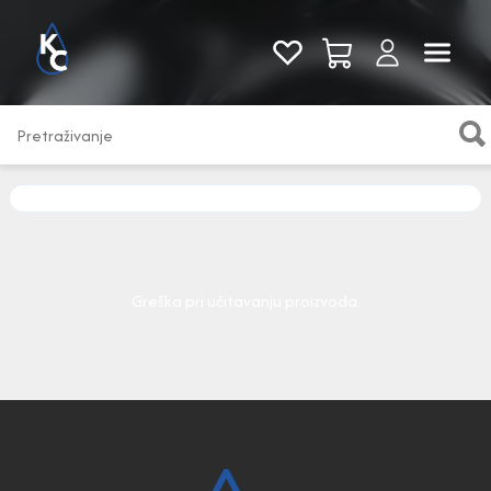
Pogledaj sve
Greška pri učitavanju proizvoda.